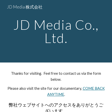
JD Media 株式会社
Skip to main content
Skip to navigation
JD Media Co.,
Ltd.
Thanks for visiting. Feel free to contact us via the form
below.
Please also visit the site for our documentary,
COME BACK
ANYTIME
.
弊社ウェブサイトへのアクセスをありがとうご
ざいます。